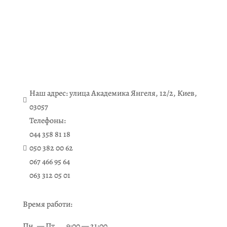
Прайс
Акции
Отзывы
Контакты
Ru
3
Наш адрес: улица Академика Янгеля, 12/2, Киев,

03057
Телефоны:
044 358 81 18
050 382 00 62

067 466 95 64
063 312 05 01
Время работи:
Пн. — Пт. 9:00 — 21:00