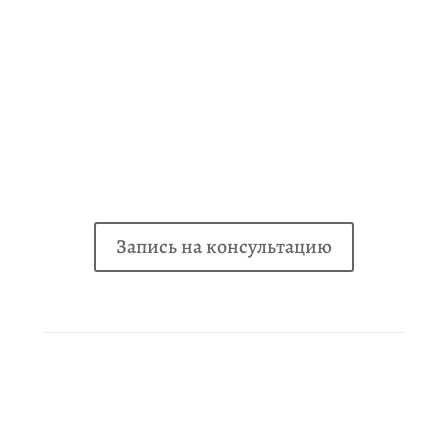
Безболезненность
Процедура реставрации зуба обычно полностью
безболезненна
Запись на консультацию